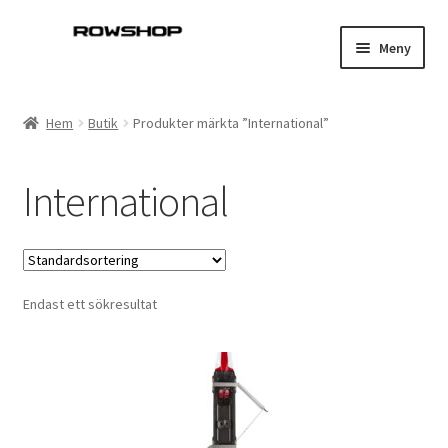
Hoppa
Hoppa
Meny
till
till
navigering
innehåll
Hem
Hem
Butik
Produkter märkta ”International”
Båtar i lager
International
Berättelser
Butik
Endast ett sökresultat
Kassa
Kundtjänst
FAQ