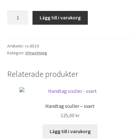
Frakt och leveranser
Rigging
Lägg till i varukorg
wrench
Returpolicyn – returer
mängd
Villkor
Artikelnr:
rs-6519
Kategori:
Utrustning
Nya produkter
Om Rowshop
Relaterade produkter
Prislista
Sök
Handtag sculler – svart
125,00
kr
Tack
Lägg till i varukorg
Varukorg