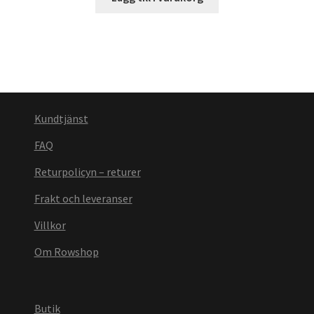
Kundtjänst
FAQ
Returpolicyn – returer
Frakt och leveranser
Villkor
Om Rowshop
Butik