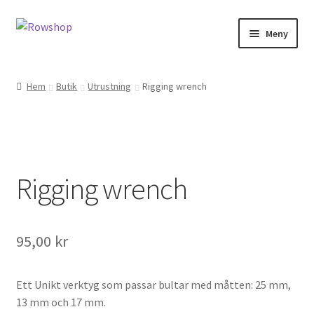
Hoppa
Hoppa
Meny
till
till
navigering
innehåll
Hem
Hem
Butik
Utrustning
Rigging wrench
Båtar i lager
Berättelser
Rigging wrench
Butik
Kassa
95,00
kr
Kundtjänst
Ett Unikt verktyg som passar bultar med måtten: 25 mm,
FAQ
13 mm och 17 mm.