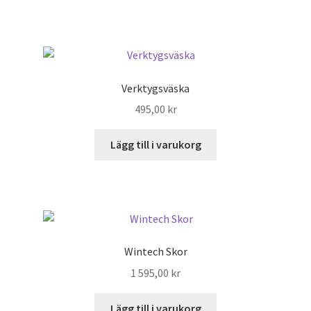
Vi byter betalningssystem. Maila info@Rowshop.com för
att lägga din order
Verktygsväska
495,00
kr
Lägg till i varukorg
Wintech Skor
1 595,00
kr
Lägg till i varukorg